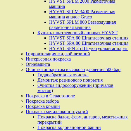
HYVST SPLM 2000 Разметочная
машина
HYVST SPLM 3400 Разметочная
машина аналог Graco
HYVST SPLM 800 Безвоздушная
разметочная машина
Купить шпатлевочный аппарат HYVST
HYVST SPA 60 Шпатлевочная станция
HYVST SPA 80 Шпатлевочная станция
HYVST SPN 25 Штукатурный аппарат
Гидроизоляция жидкой резиной
Интерьерная покраска
Огнезащита
Очистка аппаратом высокого давления 500 бар
Гидроабразивная очистка
Демонтаж резинового покрытия
Очистка гидросооружений (причалов,
мостов)
Покраска в Севастополе
Покраска забора
Покраска крыши
Покраска металлоконструкций
Покраска балок, ферм, ангаров, межэтажных
перекрытий
Покраска водонапорной башни