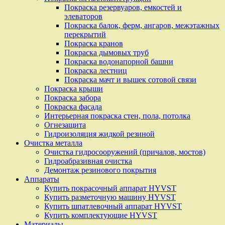
Покраска резервуаров, емкостей и
элеваторов
Покраска балок, ферм, ангаров, межэтажных
перекрытий
Покраска кранов
Покраска дымовых труб
Покраска водонапорной башни
Покраска лестниц
Покраска мачт и вышек сотовой связи
Покраска крыши
Покраска забора
Покраска фасада
Интерьерная покраска стен, пола, потолка
Огнезащита
Гидроизоляция жидкой резиной
Очистка металла
Очистка гидросооружений (причалов, мостов)
Гидроабразивная очистка
Демонтаж резинового покрытия
Аппараты
Купить покрасочный аппарат HYVST
Купить разметочную машину HYVST
Купить шпатлевочный аппарат HYVST
Купить комплектующие HYVST
Материалы