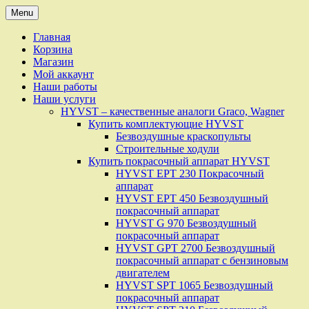
Skip
Menu
to
content
Главная
Корзина
Магазин
Мой аккаунт
Наши работы
Наши услуги
HYVST – качественные аналоги Graco, Wagner
Купить комплектующие HYVST
Безвоздушные краскопульты
Строительные ходули
Купить покрасочный аппарат HYVST
HYVST EPT 230 Покрасочный
аппарат
HYVST EPT 450 Безвоздушный
покрасочный аппарат
HYVST G 970 Безвоздушный
покрасочный аппарат
HYVST GPT 2700 Безвоздушный
покрасочный аппарат с бензиновым
двигателем
HYVST SPT 1065 Безвоздушный
покрасочный аппарат