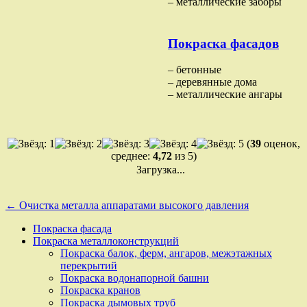
– металлические заборы
Покраска фасадов
– бетонные
– деревянные дома
– металлические ангары
(
39
оценок,
среднее:
4,72
из 5)
Загрузка...
Навигация
← Очистка металла аппаратами высокого давления
по
Покраска фасада
Покраска металлоконструкций
записям
Покраска балок, ферм, ангаров, межэтажных
перекрытий
Покраска водонапорной башни
Покраска кранов
Покраска дымовых труб