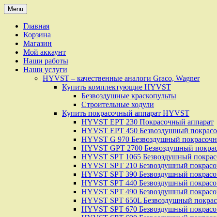
Skip
Menu
to
content
Главная
Корзина
Магазин
Мой аккаунт
Наши работы
Наши услуги
HYVST – качественные аналоги Graco, Wagner
Купить комплектующие HYVST
Безвоздушные краскопульты
Строительные ходули
Купить покрасочный аппарат HYVST
HYVST EPT 230 Покрасочный аппарат
HYVST EPT 450 Безвоздушный покрасо
HYVST G 970 Безвоздушный покрасочн
HYVST GPT 2700 Безвоздушный покрасо
HYVST SPT 1065 Безвоздушный покрас
HYVST SPT 210 Безвоздушный покрасо
HYVST SPT 390 Безвоздушный покрасо
HYVST SPT 440 Безвоздушный покрасо
HYVST SPT 490 Безвоздушный покрасо
HYVST SPT 650L Безвоздушный покрас
HYVST SPT 670 Безвоздушный покрасо