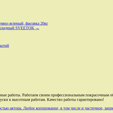
емно-зеленый, фасовка 20кг
шоколадный SVEETOK →
рытий
тные работы. Работаем своим профессиональным покрасочным об
пуски к высотным работам. Качество работы гарантировано!
стью автора. Любое копирование, в том числе и частичное, запре