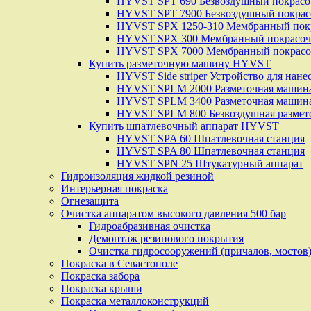
HYVST SPT 690 Безвоздушный покрасо
HYVST SPT 7900 Безвоздушный покрас
HYVST SPX 1250-310 Мембранный пок
HYVST SPX 300 Мембранный покрасоч
HYVST SPX 7000 Мембранный покрасо
Купить разметочную машину HYVST
HYVST Side striper Устройство для нане
HYVST SPLM 2000 Разметочная машин
HYVST SPLM 3400 Разметочная машина
HYVST SPLM 800 Безвоздушная размет
Купить шпатлевочный аппарат HYVST
HYVST SPA 60 Шпатлевочная станция
HYVST SPA 80 Шпатлевочная станция
HYVST SPN 25 Штукатурный аппарат
Гидроизоляция жидкой резиной
Интерьерная покраска
Огнезащита
Очистка аппаратом высокого давления 500 бар
Гидроабразивная очистка
Демонтаж резинового покрытия
Очистка гидросооружений (причалов, мостов
Покраска в Севастополе
Покраска забора
Покраска крыши
Покраска металлоконструкций