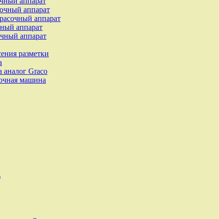
чный аппарат
очный аппарат
расочный аппарат
ный аппарат
чный аппарат
сения разметки
а
 аналог Graco
очная машина
)