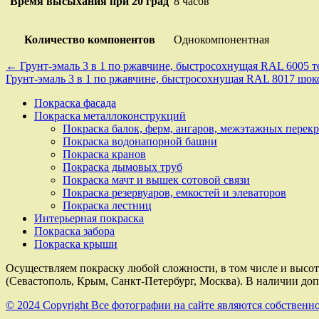
Время высыхания при 20 град
8 часов
Количество компонентов
Однокомпонентная
Навигация
← Грунт-эмаль 3 в 1 по ржавчине, быстросохнущая RAL 6005 т
Грунт-эмаль 3 в 1 по ржавчине, быстросохнущая RAL 8017 
по
Покраска фасада
записям
Покраска металлоконструкций
Покраска балок, ферм, ангаров, межэтажных перек
Покраска водонапорной башни
Покраска кранов
Покраска дымовых труб
Покраска мачт и вышек сотовой связи
Покраска резервуаров, емкостей и элеваторов
Покраска лестниц
Интерьерная покраска
Покраска забора
Покраска крыши
Осуществляем покраску любой сложности, в том числе и высо
(Севастополь, Крым, Санкт-Петербург, Москва). В наличии до
© 2024 Copyright Все фотографии на сайте являются собственно