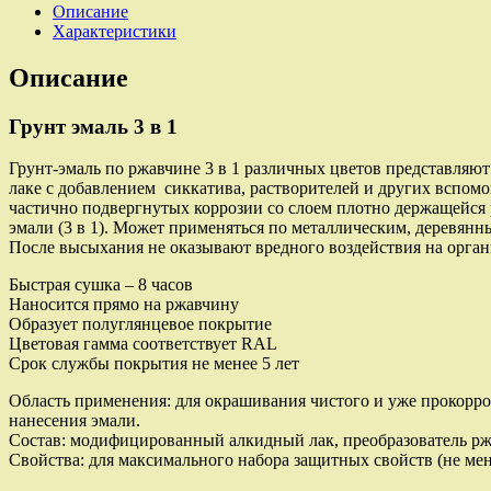
3
Описание
в
Характеристики
1
по
Описание
ржавчине,
быстросохнущая
Грунт эмаль 3 в 1
RAL
9011
черный,
Грунт-эмаль по ржавчине 3 в 1 различных цветов представля
фасовка
лаке с добавлением сиккатива, растворителей и других вспом
20кг
частич­но подвергнутых коррозии со слоем плотно держащейся
эмали (3 в 1). Может применяться по металлическим, деревя
После высыхания не оказывают вредного воздействия на орган
Быстрая сушка – 8 часов
Наносится прямо на ржавчину
Образует полуглянцевое покрытие
Цветовая гамма соответствует RAL
Срок службы покрытия не менее 5 лет
Область применения: для окрашивания чистого и уже прокорро
нанесения эмали.
Состав: модифицированный алкидный лак, преобразователь рж
Свойства: для максимального набора защитных свойств (не мене