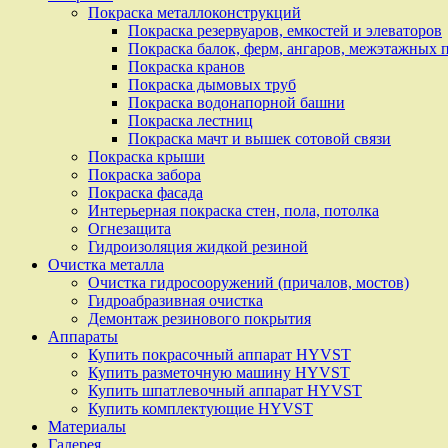
Покраска металлоконструкций
Покраска резервуаров, емкостей и элеваторов
Покраска балок, ферм, ангаров, межэтажных 
Покраска кранов
Покраска дымовых труб
Покраска водонапорной башни
Покраска лестниц
Покраска мачт и вышек сотовой связи
Покраска крыши
Покраска забора
Покраска фасада
Интерьерная покраска стен, пола, потолка
Огнезащита
Гидроизоляция жидкой резиной
Очистка металла
Очистка гидросооружений (причалов, мостов)
Гидроабразивная очистка
Демонтаж резинового покрытия
Аппараты
Купить покрасочный аппарат HYVST
Купить разметочную машину HYVST
Купить шпатлевочный аппарат HYVST
Купить комплектующие HYVST
Материалы
Галерея