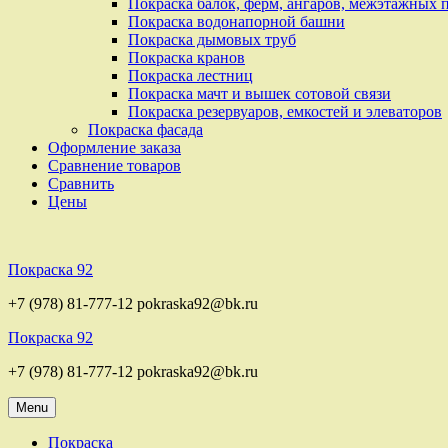
Покраска балок, ферм, ангаров, межэтажных 
Покраска водонапорной башни
Покраска дымовых труб
Покраска кранов
Покраска лестниц
Покраска мачт и вышек сотовой связи
Покраска резервуаров, емкостей и элеваторов
Покраска фасада
Оформление заказа
Сравнение товаров
Сравнить
Цены
Покраска 92
+7 (978) 81-777-12 pokraska92@bk.ru
Покраска 92
+7 (978) 81-777-12 pokraska92@bk.ru
Menu
Покраска