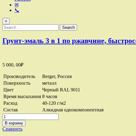
✉
📞
×
Search
for:
Грунт-эмаль 3 в 1 по ржавчине, быстро
5 000, 00
₽
Производитель
Berger, Россия
Поверхность
металл
Цвет
Черный RAL 9011
Время высыхания
8 часов
Расход
40-120 г/м2
Состав
Алкидная однокомпонентная
Количество
товара
В корзину
Грунт-
Сравнить
эмаль