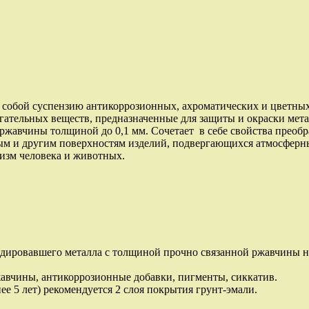
ют собой суспензию антикоррозионных, ахроматических и цвет
огательных веществ, предназначенные для защиты и окраски мет
 ржавчины толщиной до 0,1 мм. Сочетает в себе свойства преоб
нным и другим поверхностям изделий, подвергающихся атмосфер
изм человека и животных.
дировавшего металла с толщиной прочно связанной ржавчины не
авчины, антикоррозионные добавки, пигменты, сиккатив.
е 5 лет) рекомендуется 2 слоя покрытия грунт-эмали.