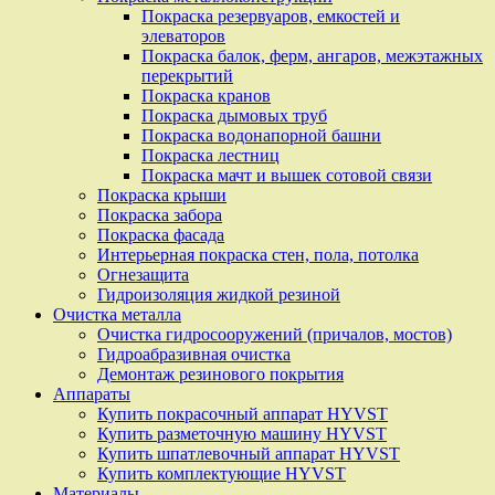
Покраска резервуаров, емкостей и
элеваторов
Покраска балок, ферм, ангаров, межэтажных
перекрытий
Покраска кранов
Покраска дымовых труб
Покраска водонапорной башни
Покраска лестниц
Покраска мачт и вышек сотовой связи
Покраска крыши
Покраска забора
Покраска фасада
Интерьерная покраска стен, пола, потолка
Огнезащита
Гидроизоляция жидкой резиной
Очистка металла
Очистка гидросооружений (причалов, мостов)
Гидроабразивная очистка
Демонтаж резинового покрытия
Аппараты
Купить покрасочный аппарат HYVST
Купить разметочную машину HYVST
Купить шпатлевочный аппарат HYVST
Купить комплектующие HYVST
Материалы