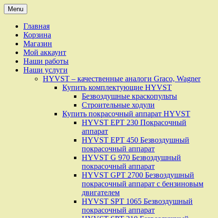
Skip
Menu
to
content
Главная
Корзина
Магазин
Мой аккаунт
Наши работы
Наши услуги
HYVST – качественные аналоги Graco, Wagner
Купить комплектующие HYVST
Безвоздушные краскопульты
Строительные ходули
Купить покрасочный аппарат HYVST
HYVST EPT 230 Покрасочный
аппарат
HYVST EPT 450 Безвоздушный
покрасочный аппарат
HYVST G 970 Безвоздушный
покрасочный аппарат
HYVST GPT 2700 Безвоздушный
покрасочный аппарат с бензиновым
двигателем
HYVST SPT 1065 Безвоздушный
покрасочный аппарат