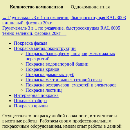
Количество компонентов
Однокомпонентная
Навигация
← Грунт-эмаль 3 в 1 по ржавчине, быстросохнущая RAL 3003
вишневый, фасовка 20кг
по
Грунт-эмаль 3 в 1 по ржавчине, быстросохнущая RAL 6005
записям
темно-зеленый, фасовка 20кг →
Покраска фасада
Покраска металлоконструкций
Покраска балок, ферм, ангаров, межэтажных
перекрытий
Покраска водонапорной башни
Покраска кранов
Покраска дымовых труб
Покраска мачт и вышек сотовой связи
Покраска резервуаров, емкостей и элеваторов
Покраска лестниц
Интерьерная покраска
Покраска забора
Покраска крыши
Осуществляем покраску любой сложности, в том числе и
высотные работы. Работаем своим профессиональным
покрасочным оборудованием, имеем опыт работы в данной