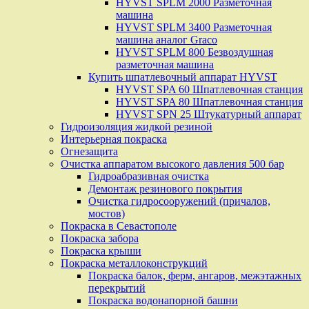
HYVST SPLM 2000 Разметочная
машина
HYVST SPLM 3400 Разметочная
машина аналог Graco
HYVST SPLM 800 Безвоздушная
разметочная машина
Купить шпатлевочный аппарат HYVST
HYVST SPA 60 Шпатлевочная станция
HYVST SPA 80 Шпатлевочная станция
HYVST SPN 25 Штукатурный аппарат
Гидроизоляция жидкой резиной
Интерьерная покраска
Огнезащита
Очистка аппаратом высокого давления 500 бар
Гидроабразивная очистка
Демонтаж резинового покрытия
Очистка гидросооружений (причалов,
мостов)
Покраска в Севастополе
Покраска забора
Покраска крыши
Покраска металлоконструкций
Покраска балок, ферм, ангаров, межэтажных
перекрытий
Покраска водонапорной башни