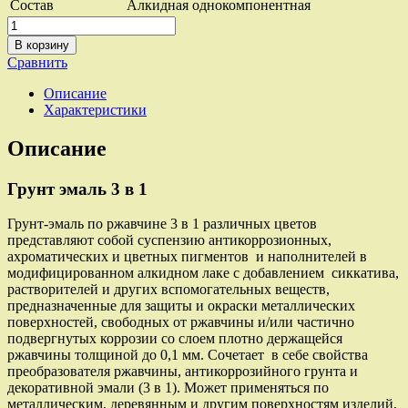
Состав
Алкидная однокомпонентная
Количество
товара
В корзину
Грунт-
Сравнить
эмаль
3
Описание
в
Характеристики
1
по
Описание
ржавчине,
быстросохнущая
Грунт эмаль 3 в 1
RAL
1018
желтый,
Грунт-эмаль по ржавчине 3 в 1 различных цветов
фасовка
представляют собой суспензию антикоррозионных,
20кг
ахроматических и цветных пигментов и наполнителей в
модифицированном алкидном лаке с добавлением сиккатива,
растворителей и других вспомогательных веществ,
предназначенные для защиты и окраски металлических
поверхностей, свободных от ржавчины и/или частич­но
подвергнутых коррозии со слоем плотно держащейся
ржавчины толщиной до 0,1 мм. Сочетает в себе свойства
преобразователя ржавчины, антикоррозийного грунта и
декоративной эмали (3 в 1). Может применяться по
металлическим, деревянным и другим поверхностям изделий,