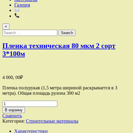
Галерея
×
Search
for:
Пленка техническая 80 мкм 2 сорт
3*100м
4 000, 00
₽
Пленка полурукав (1,5 метра шириной раскрывается в 3
метра). Общая площадь рулона 300 м2
Количество
товара
В корзину
Пленка
Сравнить
техническая
Категория:
Строительные материалы
80
мкм
Характеристики