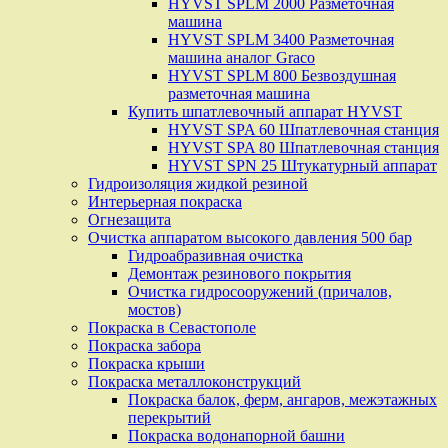
HYVST SPLM 2000 Разметочная
машина
HYVST SPLM 3400 Разметочная
машина аналог Graco
HYVST SPLM 800 Безвоздушная
разметочная машина
Купить шпатлевочный аппарат HYVST
HYVST SPA 60 Шпатлевочная станция
HYVST SPA 80 Шпатлевочная станция
HYVST SPN 25 Штукатурный аппарат
Гидроизоляция жидкой резиной
Интерьерная покраска
Огнезащита
Очистка аппаратом высокого давления 500 бар
Гидроабразивная очистка
Демонтаж резинового покрытия
Очистка гидросооружений (причалов,
мостов)
Покраска в Севастополе
Покраска забора
Покраска крыши
Покраска металлоконструкций
Покраска балок, ферм, ангаров, межэтажных
перекрытий
Покраска водонапорной башни