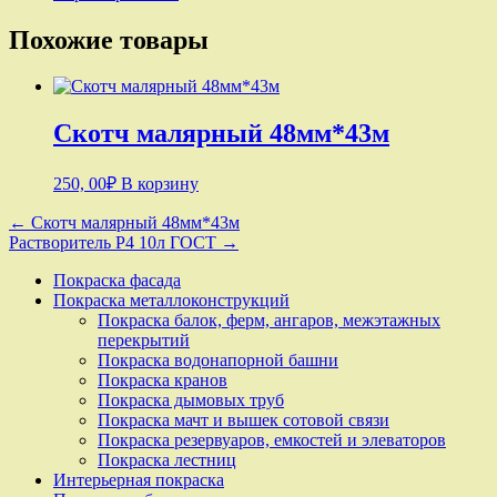
2
сорт
Похожие товары
3*100м
Скотч малярный 48мм*43м
250, 00
₽
В корзину
Навигация
← Скотч малярный 48мм*43м
Растворитель Р4 10л ГОСТ →
по
Покраска фасада
записям
Покраска металлоконструкций
Покраска балок, ферм, ангаров, межэтажных
перекрытий
Покраска водонапорной башни
Покраска кранов
Покраска дымовых труб
Покраска мачт и вышек сотовой связи
Покраска резервуаров, емкостей и элеваторов
Покраска лестниц
Интерьерная покраска