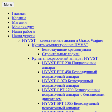
Skip
Menu
to
content
Главная
Корзина
Магазин
Мой аккаунт
Наши работы
Наши услуги
HYVST – качественные аналоги Graco, Wagner
Купить комплектующие HYVST
Безвоздушные краскопульты
Строительные ходули
Купить покрасочный аппарат HYVST
HYVST EPT 230 Покрасочный
аппарат
HYVST EPT 450 Безвоздушный
покрасочный аппарат
HYVST G 970 Безвоздушный
покрасочный аппарат
HYVST GPT 2700 Безвоздушный
покрасочный аппарат с бензиновым
двигателем
HYVST SPT 1065 Безвоздушный
покрасочный аппарат