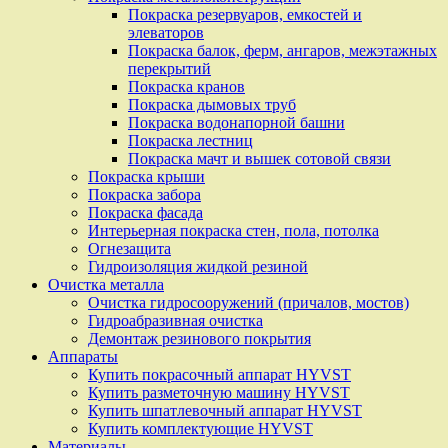
Покраска резервуаров, емкостей и
элеваторов
Покраска балок, ферм, ангаров, межэтажных
перекрытий
Покраска кранов
Покраска дымовых труб
Покраска водонапорной башни
Покраска лестниц
Покраска мачт и вышек сотовой связи
Покраска крыши
Покраска забора
Покраска фасада
Интерьерная покраска стен, пола, потолка
Огнезащита
Гидроизоляция жидкой резиной
Очистка металла
Очистка гидросооружений (причалов, мостов)
Гидроабразивная очистка
Демонтаж резинового покрытия
Аппараты
Купить покрасочный аппарат HYVST
Купить разметочную машину HYVST
Купить шпатлевочный аппарат HYVST
Купить комплектующие HYVST
Материалы