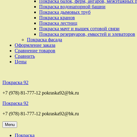
Покраска балок, ферм, ангаров, межэтажных 
Покраска водонапорной башни
Покраска дымовых труб
Покраска кранов
Покраска лестниц
Покраска мачт и вышек сотовой связи
Покраска резервуаров, емкостей и элеваторов
Покраска фасада
Оформление заказа
Сравнение товаров
Сравнить
Цены
Покраска 92
+7 (978) 81-777-12 pokraska92@bk.ru
Покраска 92
+7 (978) 81-777-12 pokraska92@bk.ru
Menu
Покраска