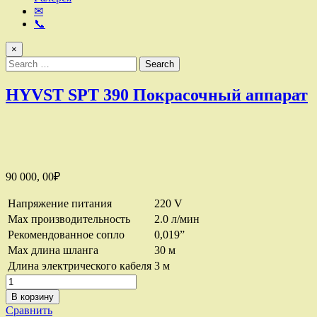
✉
📞
×
Search
for:
HYVST SPT 390 Покрасочный аппарат
90 000, 00
₽
Напряжение питания
220 V
Мах производительность
2.0 л/мин
Рекомендованное сопло
0,019”
Мах длина шланга
30 м
Длина электрического кабеля
3 м
Количество
товара
В корзину
HYVST
Сравнить