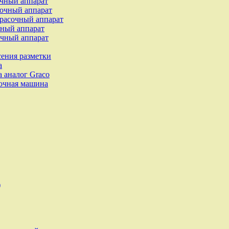
чный аппарат
очный аппарат
расочный аппарат
ный аппарат
чный аппарат
сения разметки
а
 аналог Graco
очная машина
)