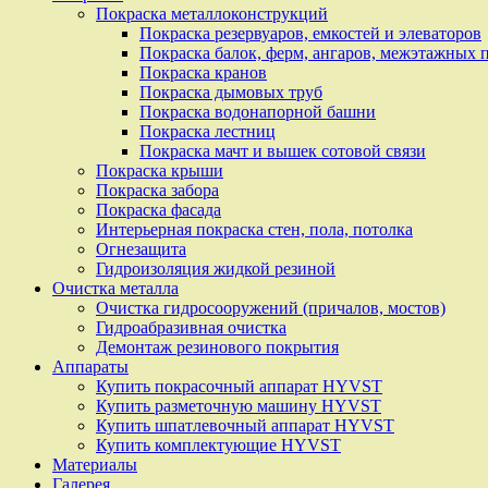
Покраска металлоконструкций
Покраска резервуаров, емкостей и элеваторов
Покраска балок, ферм, ангаров, межэтажных 
Покраска кранов
Покраска дымовых труб
Покраска водонапорной башни
Покраска лестниц
Покраска мачт и вышек сотовой связи
Покраска крыши
Покраска забора
Покраска фасада
Интерьерная покраска стен, пола, потолка
Огнезащита
Гидроизоляция жидкой резиной
Очистка металла
Очистка гидросооружений (причалов, мостов)
Гидроабразивная очистка
Демонтаж резинового покрытия
Аппараты
Купить покрасочный аппарат HYVST
Купить разметочную машину HYVST
Купить шпатлевочный аппарат HYVST
Купить комплектующие HYVST
Материалы
Галерея