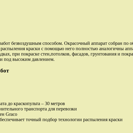
бот безвоздушным способом. Окрасочный аппарат собран по обр
и распыления краски с помощью него полностью аналогичны ап
ах, при покраске стен,потолков, фасадов, грунтования и покрас
ки под высоким давлением.
бот
та до краскопульта – 30 метров
нительного транспорта для перевозки
ен Graco
обеспечивает точный подбор технологии распыления краски