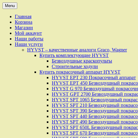
Skip
Menu
to
content
Главная
Корзина
Магазин
Мой аккаунт
Наши работы
Наши услуги
HYVST – качественные аналоги Graco, Wagner
Купить комплектующие HYVST
Безвоздушные краскопульты
Строительные ходули
Купить покрасочный аппарат HYVST
HYVST EPT 230 Покрасочный аппарат
HYVST EPT 450 Безвоздушный покрасо
HYVST G 970 Безвоздушный покрасочн
HYVST GPT 2700 Безвоздушный покрасо
HYVST SPT 1065 Безвоздушный покрас
HYVST SPT 210 Безвоздушный покрасо
HYVST SPT 390 Безвоздушный покрасо
HYVST SPT 440 Безвоздушный покрасо
HYVST SPT 490 Безвоздушный покрасо
HYVST SPT 650L Безвоздушный покрас
HYVST SPT 670 Безвоздушный покрасо