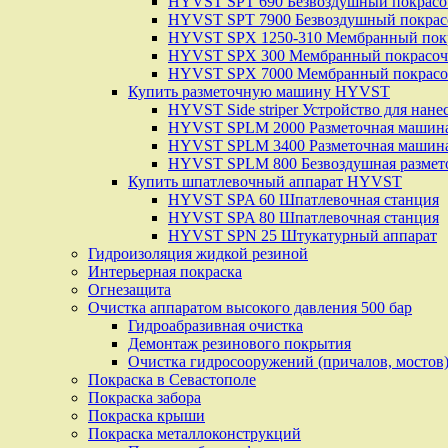
HYVST SPT 690 Безвоздушный покрасо
HYVST SPT 7900 Безвоздушный покрас
HYVST SPX 1250-310 Мембранный пок
HYVST SPX 300 Мембранный покрасоч
HYVST SPX 7000 Мембранный покрасо
Купить разметочную машину HYVST
HYVST Side striper Устройство для нане
HYVST SPLM 2000 Разметочная машин
HYVST SPLM 3400 Разметочная машина
HYVST SPLM 800 Безвоздушная размет
Купить шпатлевочный аппарат HYVST
HYVST SPA 60 Шпатлевочная станция
HYVST SPA 80 Шпатлевочная станция
HYVST SPN 25 Штукатурный аппарат
Гидроизоляция жидкой резиной
Интерьерная покраска
Огнезащита
Очистка аппаратом высокого давления 500 бар
Гидроабразивная очистка
Демонтаж резинового покрытия
Очистка гидросооружений (причалов, мостов
Покраска в Севастополе
Покраска забора
Покраска крыши
Покраска металлоконструкций