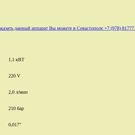
аказать данный аппарат Вы можете в Севастополе +7 (978) 81777
1,1 кВТ
220 V
2,0 л/мин
210 бар
0,017"